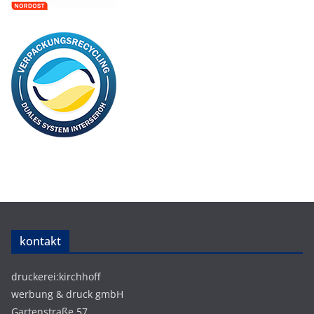
kontakt
druckerei:kirchhoff
werbung & druck gmbH
Gartenstraße 57