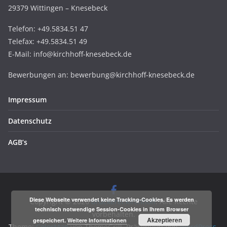
29379 Wittingen – Knesebeck
Telefon: +49.5834.51 47
Telefax: +49.5834.51 49
E-Mail: info@kirchhoff-knesebeck.de
Bewerbungen an: bewerbung@kirchhoff-knesebeck.de
Impressum
Datenschutz
AGB’s
Diese Webseite verwendet keine Tracking-Cookies. Es werden
Copyright © 2026
druckerei:kirchhoff
. Alle Rechte
technisch notwendige Session-Cookies in Ihrem Browser
vorbehalten.
Akzeptieren
gespeichert.
Weitere Informationen
Theme:
ColorMag
von ThemeGrill. Präsentiert von
WordPress
.